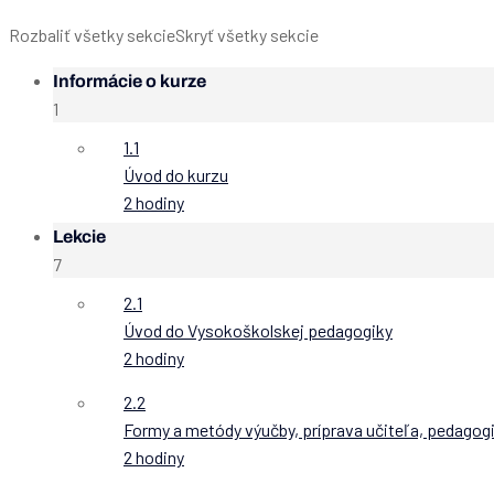
Rozbaliť všetky sekcie
Skryť všetky sekcie
Informácie o kurze
1
1.1
Úvod do kurzu
2 hodiny
Lekcie
7
2.1
Úvod do Vysokoškolskej pedagogiky
2 hodiny
2.2
Formy a metódy výučby, príprava učiteľa, pedagog
2 hodiny