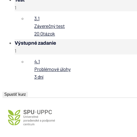
1
3.1
Záverečný test
20 Otázok
Výstupné zadanie
1
4.1
Problémové úlohy
3 dní
Spustiť kurz