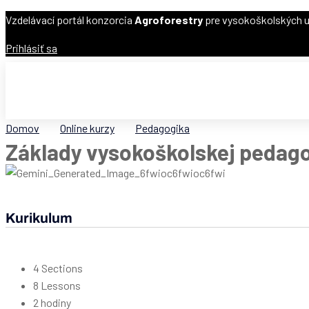
Vzdelávací portál konzorcia
Agroforestry
pre vysokoškolských u
Prihlásiť sa
Domov
Online kurzy
Pedagogika
Základy vysokoškolskej pedag
Kurikulum
4 Sections
8 Lessons
2 hodiny