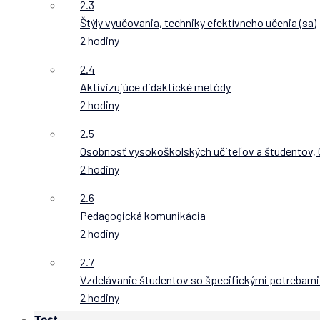
2.3
Štýly vyučovania, techniky efektívneho učenia (sa)
2 hodiny
2.4
Aktivizujúce didaktické metódy
2 hodiny
2.5
Osobnosť vysokoškolských učiteľov a študentov, 
2 hodiny
2.6
Pedagogická komunikácia
2 hodiny
2.7
Vzdelávanie študentov so špecifickými potrebami 
2 hodiny
Test