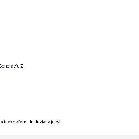
Generácia Z
a inakosťami, Inkluzívny jazyk