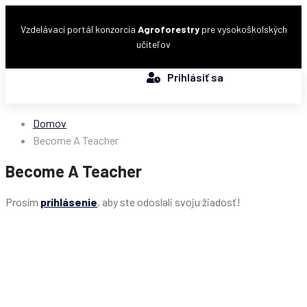
Vzdelávací portál konzorcia
Agroforestry
pre vysokoškolských
učiteľov
Prihlásiť sa
Domov
Become A Teacher
Become A Teacher
Prosím
prihlásenie
, aby ste odoslali svoju žiadosť!