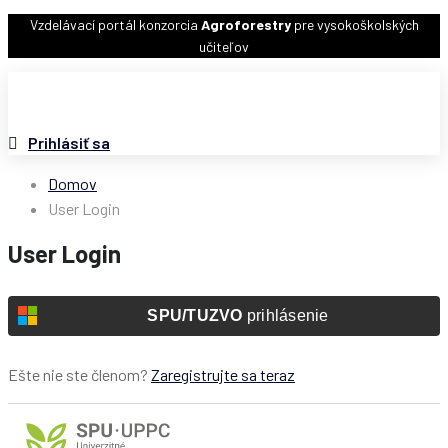
Vzdelávací portál konzorcia
Agroforestry
pre vysokoškolských
učiteľov
Prihlásiť sa
Domov
User Login
User Login
SPU/TUZVO
prihlásenie
Ešte nie ste členom?
Zaregistrujte sa teraz